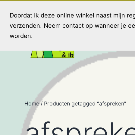
Ga
naar
Doordat ik deze online winkel naast mijn 
de
verzenden. Neem contact op wanneer je een 
inhoud
worden.
Gezin
en
Ik
Home
/ Producten getagged “afspreken”
afsprek