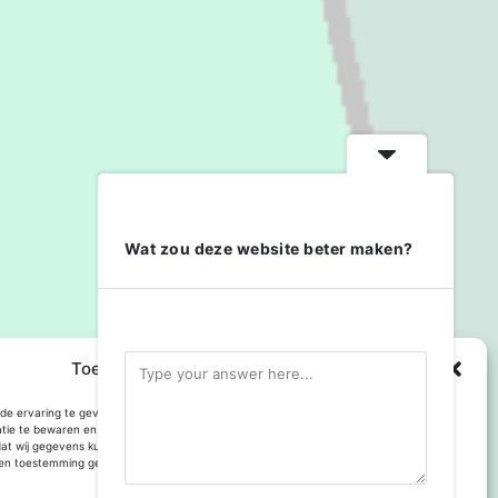
Wat zou deze website beter maken?
Toestemming cookies beheren
e ervaring te geven op deze website maken we gebruik van cookies om
atie te bewaren en of te gebruiken. Toestemming voor gebruik van deze technologie
dat wij gegevens kunnen verwerken, zoals browsgedrag of bezoekers van deze site.
n toestemming geeft kan dit het gebruik van enkele onderdelen van de site
Met trots aangedreven door
WordPress
.