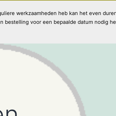
reguliere werkzaamheden heb kan het even duren
bestelling voor een bepaalde datum nodig hebt 
Welkom
Diensten
T
Open
menu
en