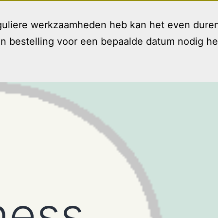
reguliere werkzaamheden heb kan het even duren
bestelling voor een bepaalde datum nodig hebt 
Welkom
Diensten
T
Open
menu
ness