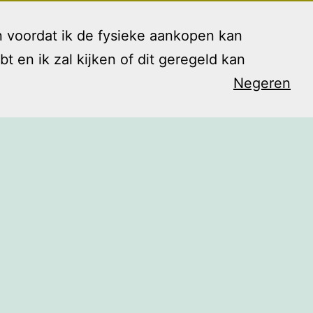
 voordat ik de fysieke aankopen kan
en ik zal kijken of dit geregeld kan
Negeren
arieven
Contact
Blog
Shop
Open
menu