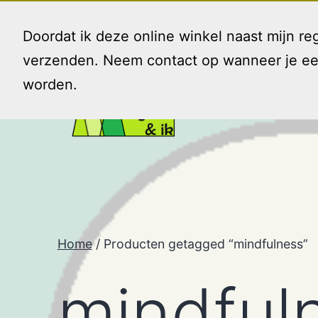
Ga
naar
Doordat ik deze online winkel naast mijn 
de
verzenden. Neem contact op wanneer je een 
inhoud
worden.
Gezin
en
Ik
Home
/ Producten getagged “mindfulness”
mindful