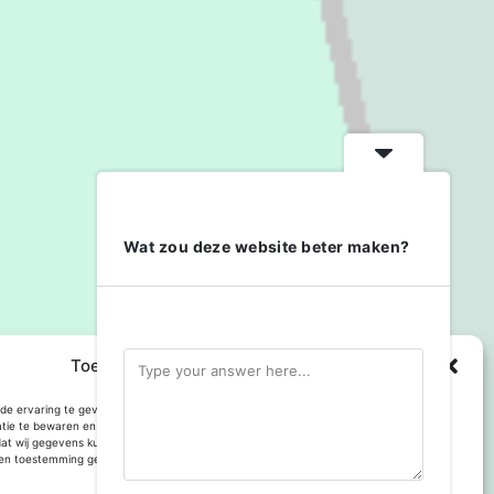
Wat zou deze website beter maken?
Toestemming cookies beheren
e ervaring te geven op deze website maken we gebruik van cookies om
atie te bewaren en of te gebruiken. Toestemming voor gebruik van deze technologie
dat wij gegevens kunnen verwerken, zoals browsgedrag of bezoekers van deze site.
n toestemming geeft kan dit het gebruik van enkele onderdelen van de site
Met trots aangedreven door
WordPress
.