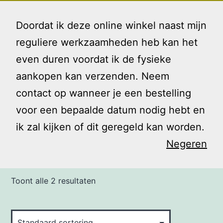
Ga
Gezin
Menu
naar
Doordat ik deze online winkel naast mijn
en
de
reguliere werkzaamheden heb kan het
Ik
inhoud
even duren voordat ik de fysieke
Home
/ Producten getagged “motorisch”
aankopen kan verzenden. Neem
contact op wanneer je een bestelling
motorisch
voor een bepaalde datum nodig hebt en
ik zal kijken of dit geregeld kan worden.
Negeren
Toont alle 2 resultaten