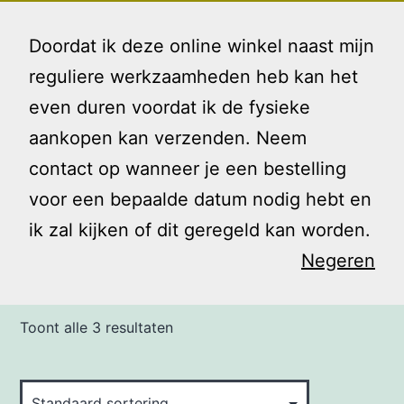
Ga
Gezin
Menu
naar
Doordat ik deze online winkel naast mijn
en
de
reguliere werkzaamheden heb kan het
Ik
inhoud
even duren voordat ik de fysieke
Home
/ Producten getagged “oefenen”
aankopen kan verzenden. Neem
contact op wanneer je een bestelling
oefenen
voor een bepaalde datum nodig hebt en
ik zal kijken of dit geregeld kan worden.
Negeren
Toont alle 3 resultaten