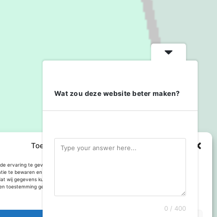
Wat zou deze website beter maken?
Toestemming cookies beheren
e ervaring te geven op deze website maken we gebruik van cookies om
atie te bewaren en of te gebruiken. Toestemming voor gebruik van deze technologie
dat wij gegevens kunnen verwerken, zoals browsgedrag of bezoekers van deze site.
n toestemming geeft kan dit het gebruik van enkele onderdelen van de site
Met trots aangedreven door
WordPress
.
0 / 400