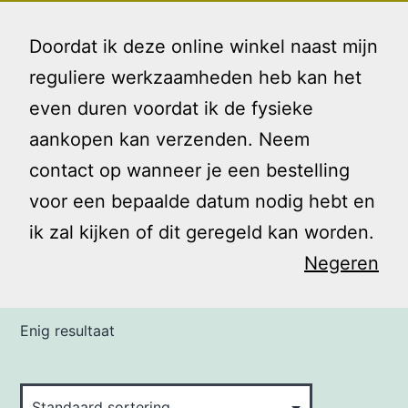
Ga
Gezin
Menu
naar
Doordat ik deze online winkel naast mijn
en
de
reguliere werkzaamheden heb kan het
Ik
inhoud
even duren voordat ik de fysieke
Home
/ Producten getagged “spel”
aankopen kan verzenden. Neem
contact op wanneer je een bestelling
spel
voor een bepaalde datum nodig hebt en
ik zal kijken of dit geregeld kan worden.
Negeren
Enig resultaat