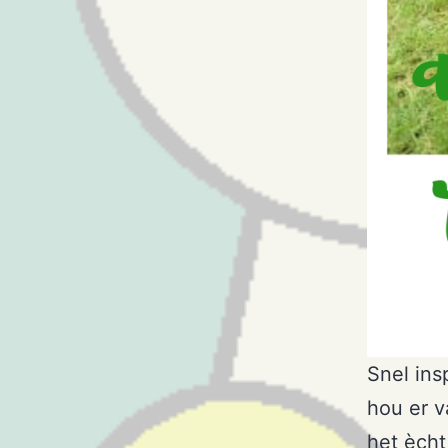
Snel insp
hou er v
het ècht