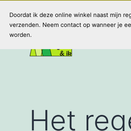
Ga
naar
Doordat ik deze online winkel naast mijn 
de
verzenden. Neem contact op wanneer je een 
inhoud
worden.
Gezin
en
Ik
Het reg