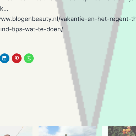
ik…
www.blogenbeauty.nl/vakantie-en-het-regent-th
ind-tips-wat-te-doen/
.