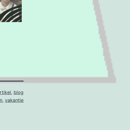
rtikel
,
blog
n
,
vakantie