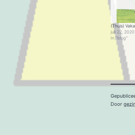
(Thuis) Vaka
juli 22, 2020
In "blog"
Gepublice
Door
gezi