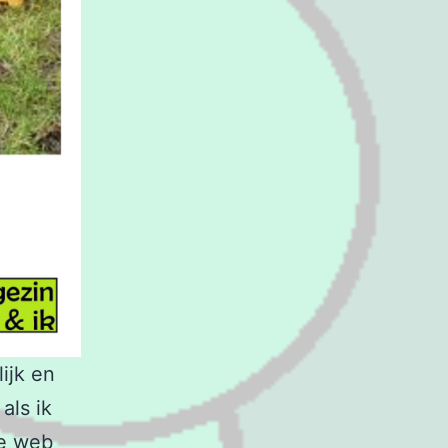
lijk en
als ik
de web