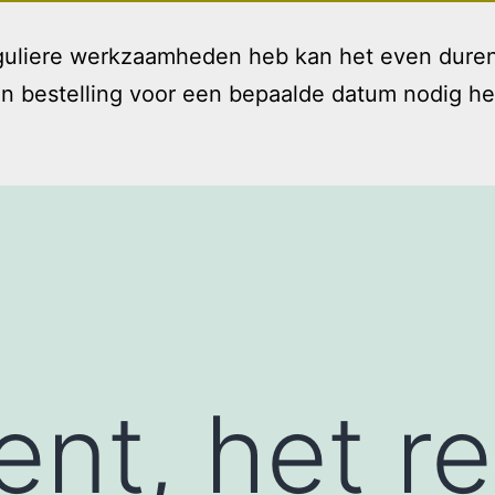
reguliere werkzaamheden heb kan het even duren
bestelling voor een bepaalde datum nodig hebt 
Welkom
Diensten
T
Open
menu
ent, het r