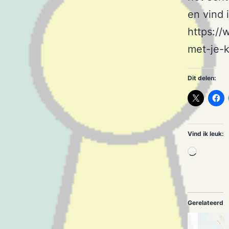
en vind 
https://
met-je-k
Dit delen:
Vind ik leuk:
Aan
het
laden..
Gerelateerd