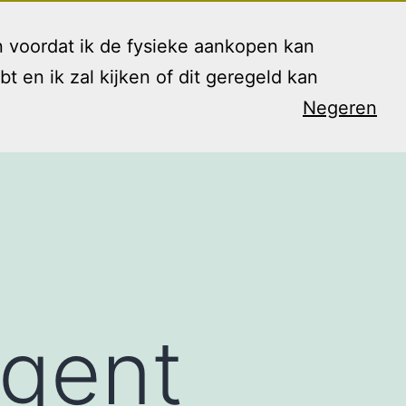
 voordat ik de fysieke aankopen kan
en ik zal kijken of dit geregeld kan
Negeren
arieven
Contact
Blog
Shop
Open
menu
egent