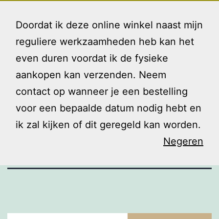
Ga
Gezin
Menu
naar
Doordat ik deze online winkel naast mijn
en
de
reguliere werkzaamheden heb kan het
Ik
inhoud
even duren voordat ik de fysieke
Groepsvormin
aankopen kan verzenden. Neem
contact op wanneer je een bestelling
g
voor een bepaalde datum nodig hebt en
ik zal kijken of dit geregeld kan worden.
Negeren