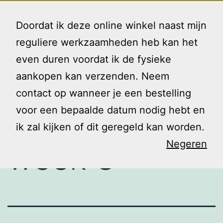
Ga
Gezin
Menu
naar
Doordat ik deze online winkel naast mijn
en
de
reguliere werkzaamheden heb kan het
Ik
inhoud
even duren voordat ik de fysieke
Project
aankopen kan verzenden. Neem
contact op wanneer je een bestelling
lockdown
voor een bepaalde datum nodig hebt en
ik zal kijken of dit geregeld kan worden.
Negeren
week 3