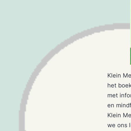
Klein Me
het boek
met info
en mindf
Klein M
we ons l