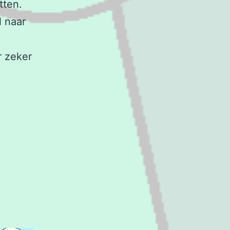
tten.
l naar
r zeker