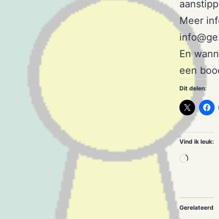
aanstipp
Meer in
info@gez
En wanne
een boo
Dit delen:
Vind ik leuk:
Aan
het
laden..
Gerelateerd