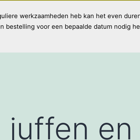
reguliere werkzaamheden heb kan het even duren
bestelling voor een bepaalde datum nodig hebt 
Welkom
Diensten
T
Open
menu
 juffen en