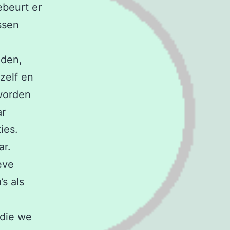
ebeurt er
essen
aden,
zelf en
worden
ar
ies.
ar.
eve
s als
 die we