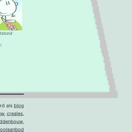
tstond
t
rd als
blog
uw
,
creales
,
ddenbouw
,
hoolaanbod