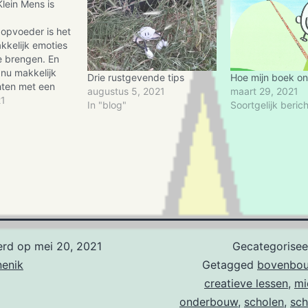
Klein Mens is
 opvoeder is het
akkelijk emoties
e brengen. En
 nu makkelijk
Drie rustgevende tips
Hoe mijn boek on
ten met een
augustus 5, 2021
maart 29, 2021
 Antwoorden zijn
21
In "blog"
Soortgelijk berich
 te geven. Ieder
rs, praat anders,
rs. Als je erover
 zijn net
t…
erd op
mei 20, 2021
Gecategorisee
nenik
Getagged
bovenbo
creatieve lessen
,
mi
onderbouw
,
scholen
,
sc