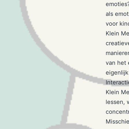
emoties?
als emot
voor kin
Klein M
creatie
maniere
van het 
eigenlij
Interact
Klein M
lessen, 
concentr
Misschie