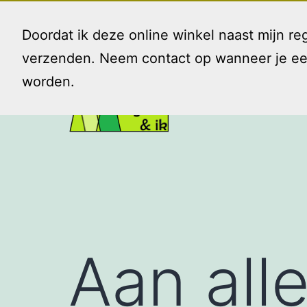
Ga
naar
Doordat ik deze online winkel naast mijn 
de
verzenden. Neem contact op wanneer je een 
inhoud
worden.
Gezin
en
Ik
Aan alle