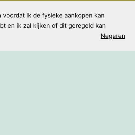
 voordat ik de fysieke aankopen kan
en ik zal kijken of dit geregeld kan
Negeren
arieven
Contact
Blog
Shop
Open
menu