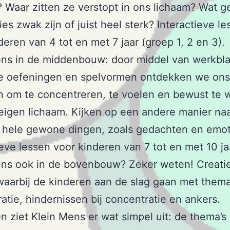
 Waar zitten ze verstopt in ons lichaam? Wat g
ies zwak zijn of juist heel sterk? Interactieve l
deren van 4 tot en met 7 jaar (groep 1, 2 en 3).
ens in de middenbouw: door middel van werkbl
ve oefeningen en spelvormen ontdekken we ons
n om te concentreren, te voelen en bewust te 
eigen lichaam. Kijken op een andere manier na
k hele gewone dingen, zoals gedachten en emot
ieve lessen voor kinderen van 7 tot en met 10 ja
ens ook in de bovenbouw? Zeker weten! Creati
waarbij de kinderen aan de slag gaan met thema’
atie, hindernissen bij concentratie en ankers.
n ziet Klein Mens er wat simpel uit: de thema’s