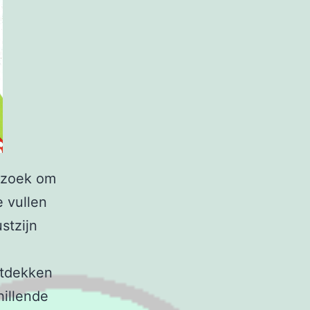
bezoek om
e vullen
stzijn
ntdekken
hillende