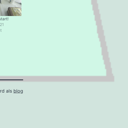
tart!
21
t
rd als
blog