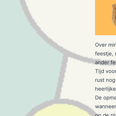
Over min
feestje,
ander fe
Tijd voor
rust nog
heerlijk
De opmaa
wanneer
op de pl