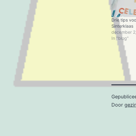
Drie tips vo
Sinterklaas
december 2
In "blog"
Gepublice
Door
gezi