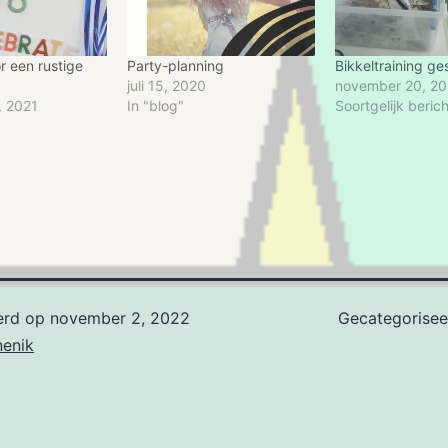
or een rustige
Party-planning
Bikkeltraining ges
juli 15, 2020
november 20, 20
, 2021
In "blog"
Soortgelijk berich
erd op
november 2, 2022
Gecategorisee
nenik