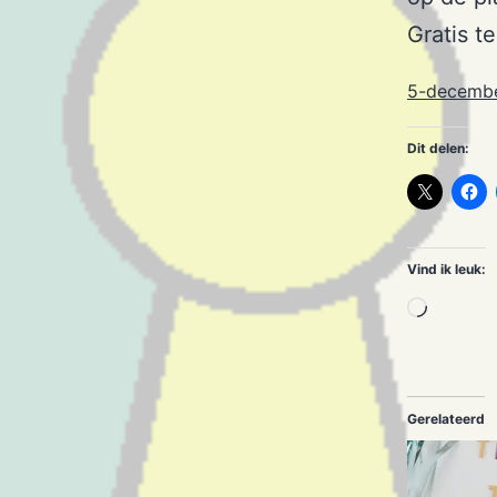
Gratis t
5-decembe
Dit delen:
Vind ik leuk:
Aan
het
laden..
Gerelateerd