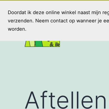
Ga
naar
Doordat ik deze online winkel naast mijn 
de
verzenden. Neem contact op wanneer je een 
inhoud
worden.
Gezin
en
Ik
Aftellen