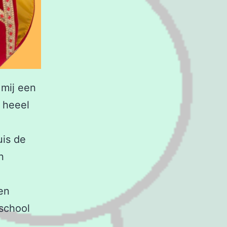
 mij een
n heeel
uis de
n
en
school