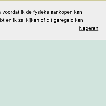
 voordat ik de fysieke aankopen kan
en ik zal kijken of dit geregeld kan
Negeren
arieven
Contact
Blog
Shop
Open
menu