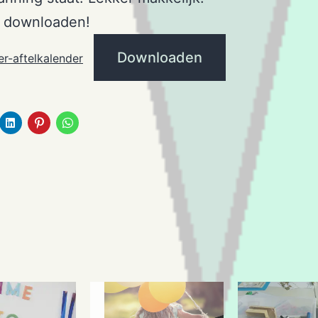
e downloaden!
Downloaden
r-aftelkalender
.