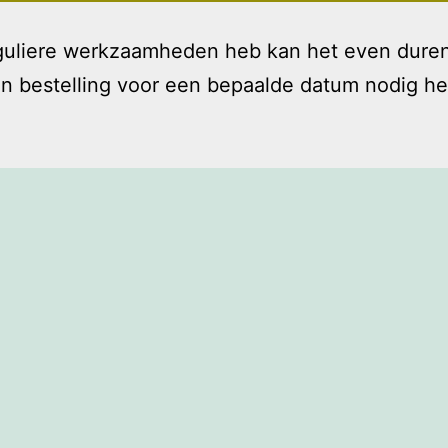
reguliere werkzaamheden heb kan het even duren
bestelling voor een bepaalde datum nodig hebt 
Welkom
Diensten
T
Open
menu