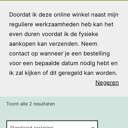
Ga
Gezin
Menu
naar
Doordat ik deze online winkel naast mijn
en
de
reguliere werkzaamheden heb kan het
Ik
inhoud
even duren voordat ik de fysieke
Home
/ Producten getagged “beweging”
aankopen kan verzenden. Neem
contact op wanneer je een bestelling
beweging
voor een bepaalde datum nodig hebt en
ik zal kijken of dit geregeld kan worden.
Negeren
Toont alle 2 resultaten