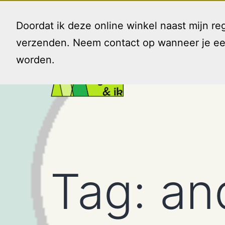
Ga
naar
Doordat ik deze online winkel naast mijn 
de
verzenden. Neem contact op wanneer je een 
inhoud
worden.
Gezin
en
Ik
Tag:
an