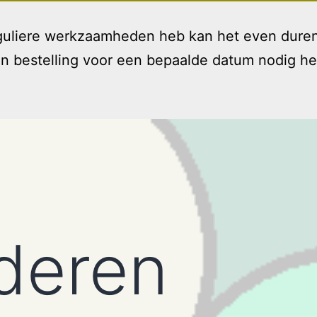
reguliere werkzaamheden heb kan het even duren
bestelling voor een bepaalde datum nodig hebt 
Welkom
Diensten
T
Open
menu
deren