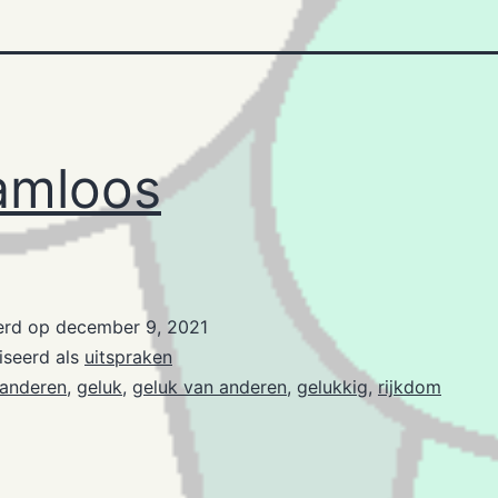
amloos
erd op
december 9, 2021
iseerd als
uitspraken
anderen
,
geluk
,
geluk van anderen
,
gelukkig
,
rijkdom