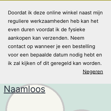
Ga
Gezin
Menu
naar
Doordat ik deze online winkel naast mijn
en
de
reguliere werkzaamheden heb kan het
Ik
inhoud
even duren voordat ik de fysieke
Tag:
Citaat
aankopen kan verzenden. Neem
contact op wanneer je een bestelling
voor een bepaalde datum nodig hebt en
ik zal kijken of dit geregeld kan worden.
Negeren
Naamloos