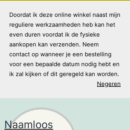
Ga
Gezin
Menu
naar
Doordat ik deze online winkel naast mijn
en
de
reguliere werkzaamheden heb kan het
Ik
inhoud
even duren voordat ik de fysieke
Tag:
aankopen kan verzenden. Neem
contact op wanneer je een bestelling
compliment
voor een bepaalde datum nodig hebt en
ik zal kijken of dit geregeld kan worden.
Negeren
Naamloos