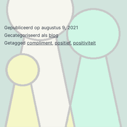
Gepubliceerd op
augustus 9, 2021
Gecategoriseerd als
blog
Getagged
compliment
,
positief
,
positiviteit