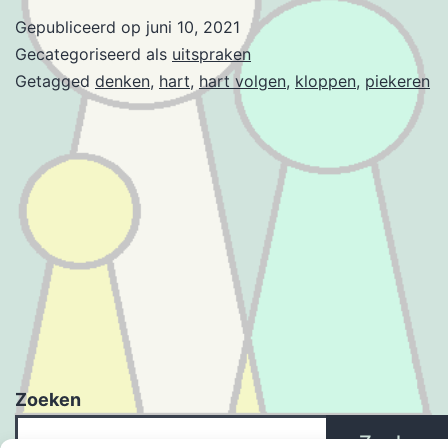
Gepubliceerd op
juni 10, 2021
Gecategoriseerd als
uitspraken
Getagged
denken
,
hart
,
hart volgen
,
kloppen
,
piekeren
Zoeken
Zoeken