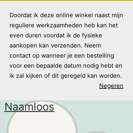
Ga
Gezin
Menu
naar
Doordat ik deze online winkel naast mijn
en
de
reguliere werkzaamheden heb kan het
Ik
inhoud
even duren voordat ik de fysieke
Tag:
kloppen
aankopen kan verzenden. Neem
contact op wanneer je een bestelling
voor een bepaalde datum nodig hebt en
ik zal kijken of dit geregeld kan worden.
Negeren
Naamloos