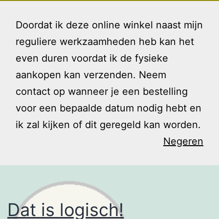
Ga
Gezin
Menu
naar
Doordat ik deze online winkel naast mijn
en
de
reguliere werkzaamheden heb kan het
Ik
inhoud
even duren voordat ik de fysieke
Tag:
koekjes
aankopen kan verzenden. Neem
contact op wanneer je een bestelling
bakken
voor een bepaalde datum nodig hebt en
ik zal kijken of dit geregeld kan worden.
Negeren
Dat is logisch!