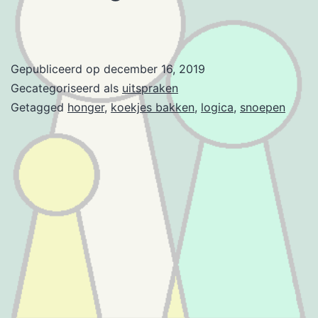
Gepubliceerd op
december 16, 2019
Gecategoriseerd als
uitspraken
Getagged
honger
,
koekjes bakken
,
logica
,
snoepen