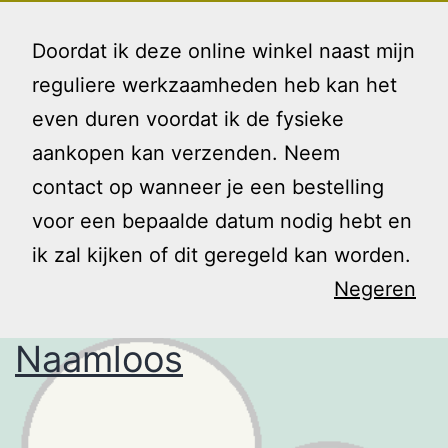
Ga
Gezin
Menu
naar
Doordat ik deze online winkel naast mijn
en
de
reguliere werkzaamheden heb kan het
Ik
inhoud
even duren voordat ik de fysieke
Tag:
kunst
aankopen kan verzenden. Neem
contact op wanneer je een bestelling
voor een bepaalde datum nodig hebt en
ik zal kijken of dit geregeld kan worden.
Negeren
Naamloos