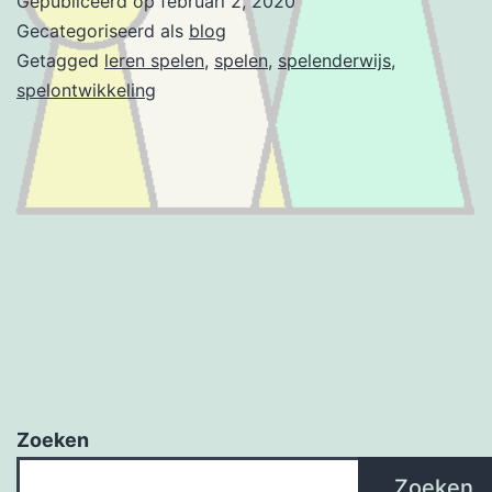
Gepubliceerd op
februari 2, 2020
zelfstandig
Gecategoriseerd als
blog
spelen?
Getagged
leren spelen
,
spelen
,
spelenderwijs
,
spelontwikkeling
Zoeken
Zoeken