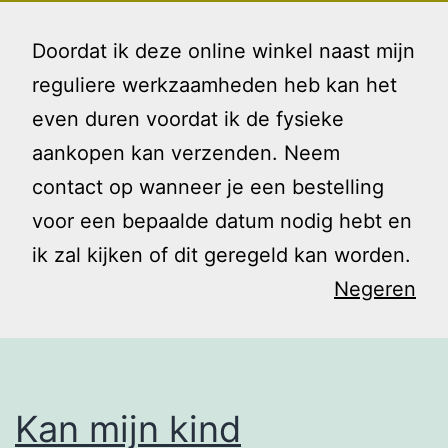
Ga
Gezin
Menu
naar
Doordat ik deze online winkel naast mijn
en
de
reguliere werkzaamheden heb kan het
Ik
inhoud
even duren voordat ik de fysieke
Tag:
leren
aankopen kan verzenden. Neem
contact op wanneer je een bestelling
spelen
voor een bepaalde datum nodig hebt en
ik zal kijken of dit geregeld kan worden.
Negeren
Kan mijn kind