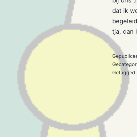
bij ons 
dat ik w
begeleid
tja, dan
Gepublice
Gecategor
Getagged