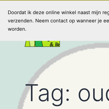
Ga
naar
Doordat ik deze online winkel naast mijn 
de
verzenden. Neem contact op wanneer je een 
inhoud
worden.
Gezin
en
Ik
Tag:
ou