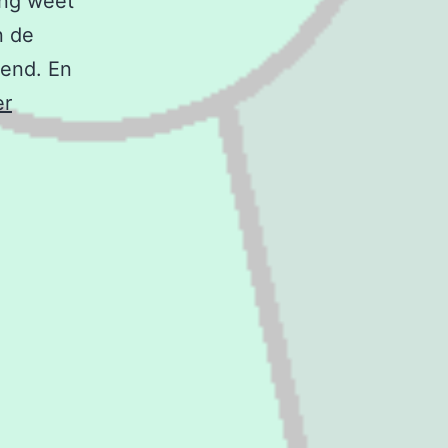
ing weet
n de
kend. En
Verwachtingen
er
van
anderen