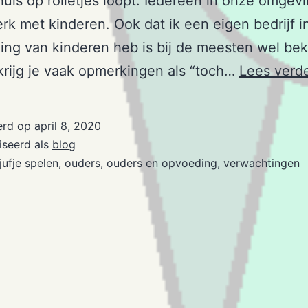
thuis op rolletjes loopt. Iedereen in onze omgev
erk met kinderen. Ook dat ik een eigen bedrijf i
ing van kinderen heb is bij de meesten wel be
 krijg je vaak opmerkingen als “toch…
Lees verd
erd op
april 8, 2020
iseerd als
blog
jufje spelen
,
ouders
,
ouders en opvoeding
,
verwachtingen