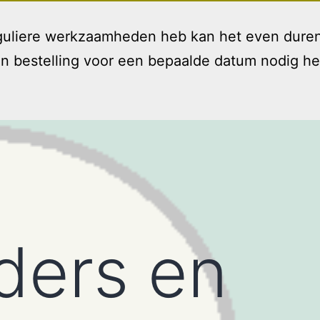
reguliere werkzaamheden heb kan het even duren
bestelling voor een bepaalde datum nodig hebt 
Welkom
Diensten
T
Open
menu
ders en