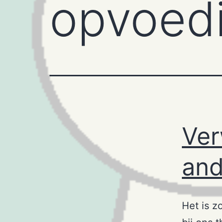
opvoed
Ver
and
Het is z