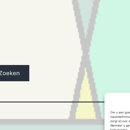
Zoeken
Om u een goed
toestelinform
zorgt ervoor 
Wanneer u gee
beïnvloeden.