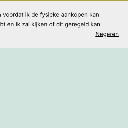
 voordat ik de fysieke aankopen kan
en ik zal kijken of dit geregeld kan
Negeren
arieven
Contact
Blog
Shop
Open
menu