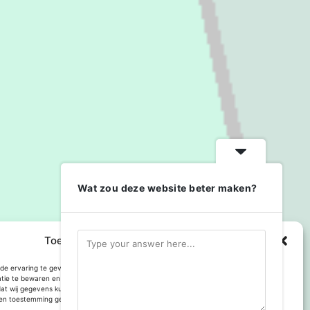
Wat zou deze website beter maken?
Toestemming cookies beheren
e ervaring te geven op deze website maken we gebruik van cookies om
atie te bewaren en of te gebruiken. Toestemming voor gebruik van deze technologie
dat wij gegevens kunnen verwerken, zoals browsgedrag of bezoekers van deze site.
n toestemming geeft kan dit het gebruik van enkele onderdelen van de site
Met trots aangedreven door
WordPress
.