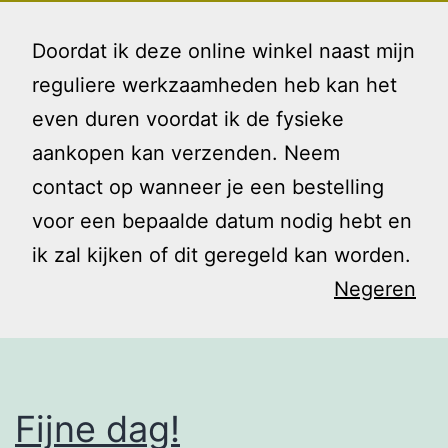
Ga
Gezin
Menu
naar
Doordat ik deze online winkel naast mijn
en
de
reguliere werkzaamheden heb kan het
Ik
inhoud
even duren voordat ik de fysieke
Tag:
aankopen kan verzenden. Neem
contact op wanneer je een bestelling
overtuiging
voor een bepaalde datum nodig hebt en
ik zal kijken of dit geregeld kan worden.
Negeren
Fijne dag!