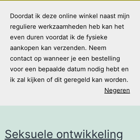
Ga
Gezin
Menu
naar
Doordat ik deze online winkel naast mijn
en
de
reguliere werkzaamheden heb kan het
Ik
inhoud
even duren voordat ik de fysieke
Tag:
aankopen kan verzenden. Neem
contact op wanneer je een bestelling
seksualiteit
voor een bepaalde datum nodig hebt en
ik zal kijken of dit geregeld kan worden.
Negeren
Seksuele ontwikkeling