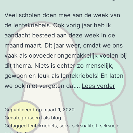
Veel scholen doen mee aan de week van
de lentekriebels. Ook vorig jaar heb ik
aandacht besteed aan deze week in de
maand maart. Dit jaar weer, omdat we ons
vaak als opvoeder ongemakkelijk voelen bij
dit thema. Niets is echter zo menselijk,
gewoon en leuk als lentekriebels! En laten
Seksu
we ook niet vergeten dat…
Lees verder
ontwik
Gepubliceerd op
maart 1, 2020
Gecategoriseerd als
blog
Getagged
lentekriebels
,
seks
,
seksualiteit
,
seksuele