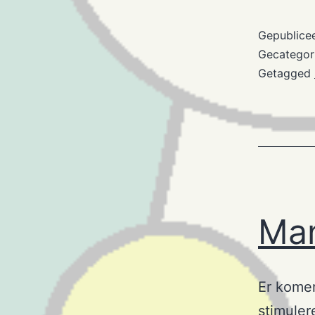
m
sp
Gepublice
Gecategor
Getagged
Man
Er komen
stimuler