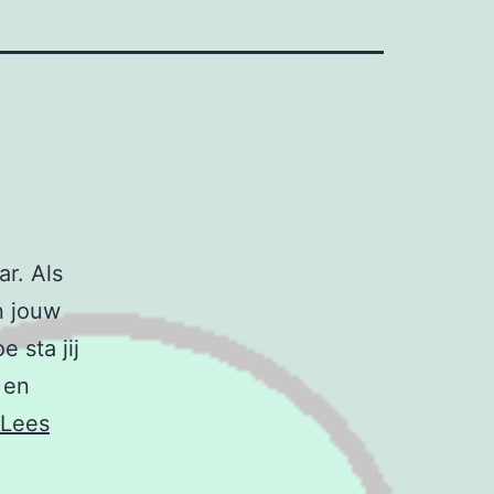
r. Als
n jouw
 sta jij
 en
Lees