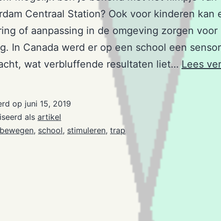
erdam Centraal Station? Ook voor kinderen kan 
ing of aanpassing in de omgeving zorgen voor
g. In Canada werd er op een school een sensor
cht, wat verbluffende resultaten liet…
Lees ve
erd op
juni 15, 2019
iseerd als
artikel
bewegen
,
school
,
stimuleren
,
trap