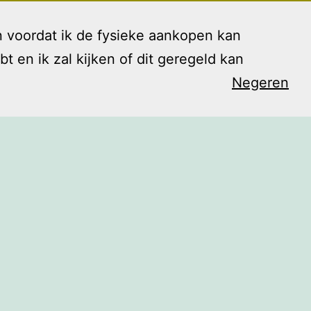
 voordat ik de fysieke aankopen kan
en ik zal kijken of dit geregeld kan
Negeren
arieven
Contact
Blog
Shop
Open
menu