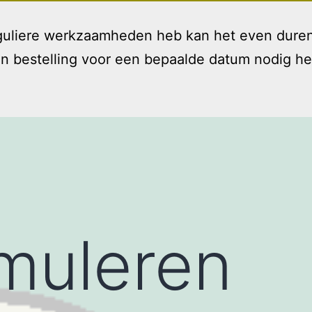
reguliere werkzaamheden heb kan het even duren
bestelling voor een bepaalde datum nodig hebt 
Welkom
Diensten
T
Open
menu
imuleren