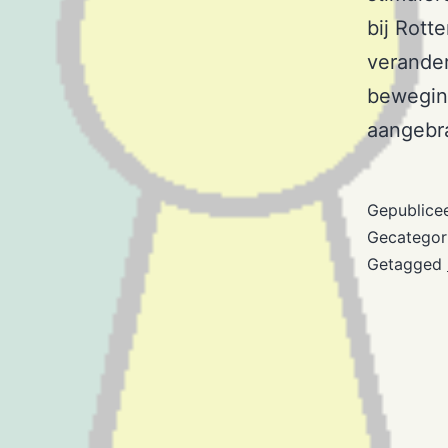
bij Rott
verander
bewegin
aangebra
Gepublice
Gecategor
Getagged