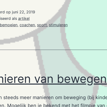
et
ort
erd op
juni 22, 2019
iseerd als
artikel
bemoeien
,
coachen
,
sport
,
stimuleren
ieren van bewegen
 steeds meer manieren om beweging (bij kinde
en. Mogelijk ben je bekend met het filmpje van 