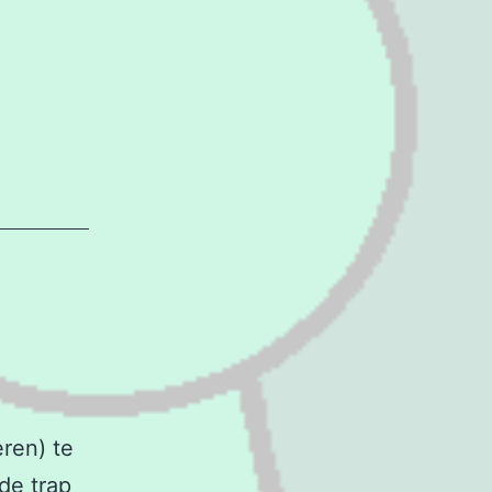
ren) te
de trap