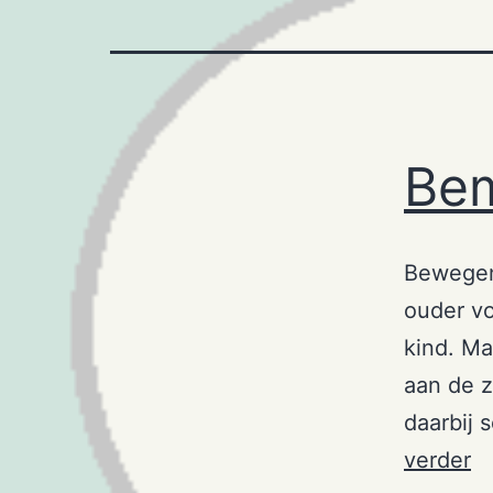
Bem
Bewegen 
ouder vo
kind. Ma
aan de z
daarbij
B
verder