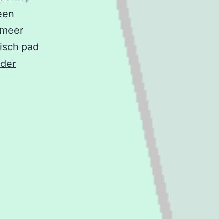
een
 meer
isch pad
Manieren
rder
van
bewegen