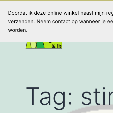
Ga
naar
Doordat ik deze online winkel naast mijn 
de
verzenden. Neem contact op wanneer je een 
inhoud
worden.
Gezin
en
Ik
Tag:
st