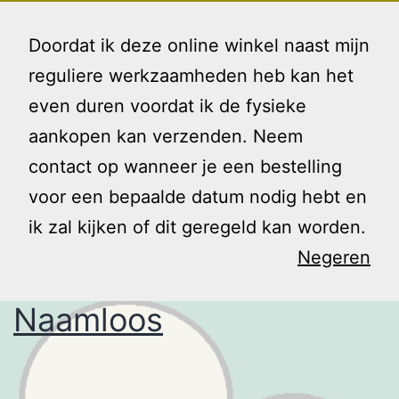
Ga
Gezin
Menu
naar
Doordat ik deze online winkel naast mijn
en
de
reguliere werkzaamheden heb kan het
Ik
inhoud
even duren voordat ik de fysieke
Tag:
stralen
aankopen kan verzenden. Neem
contact op wanneer je een bestelling
voor een bepaalde datum nodig hebt en
ik zal kijken of dit geregeld kan worden.
Negeren
Naamloos