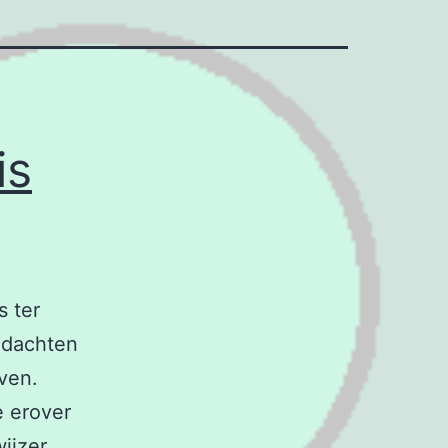
is
s ter
edachten
ven.
e erover
ijzer