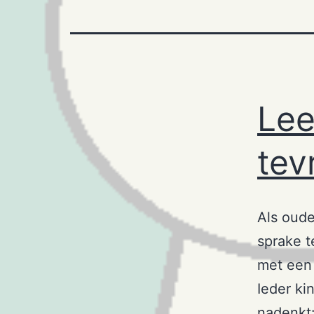
Lee
tev
Als oude
sprake t
met een 
Ieder ki
nadenkt: