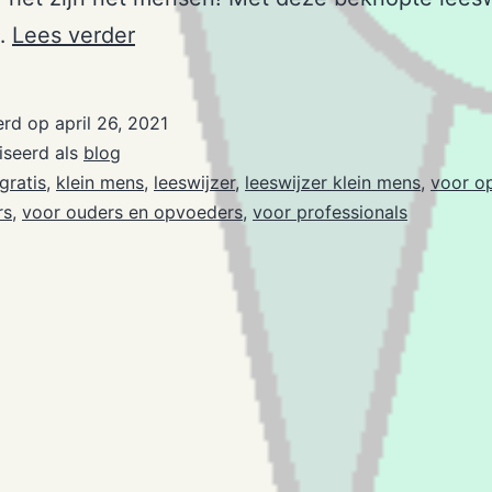
Leeswijzer
…
Lees verder
‘Klein
Mens
erd op
april 26, 2021
is
iseerd als
blog
tevreden’
gratis
,
klein mens
,
leeswijzer
,
leeswijzer klein mens
,
voor o
rs
,
voor ouders en opvoeders
,
voor professionals