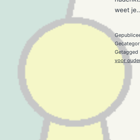
weet je
Gepublice
Gecategor
Getagged
voor oude