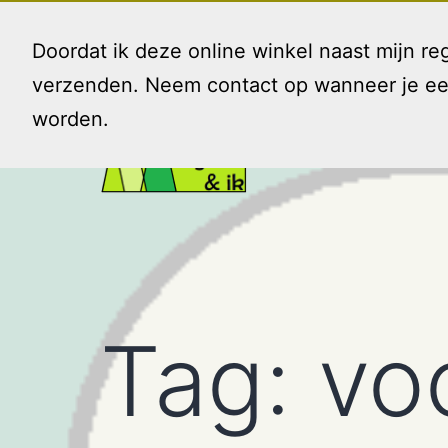
Ga
naar
Doordat ik deze online winkel naast mijn 
de
verzenden. Neem contact op wanneer je een 
inhoud
worden.
Gezin
en
Ik
Tag:
vo