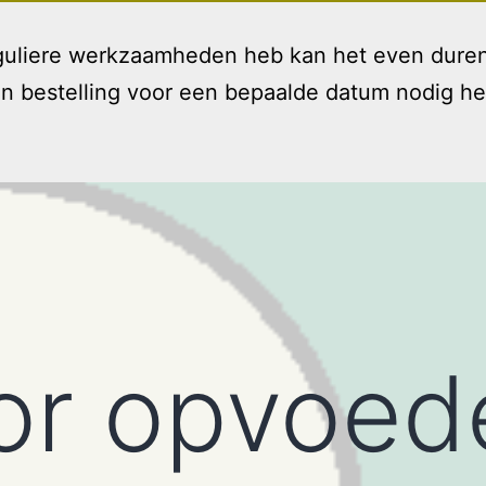
reguliere werkzaamheden heb kan het even duren
bestelling voor een bepaalde datum nodig hebt 
Welkom
Diensten
T
Open
menu
or opvoed