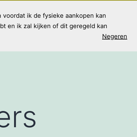
 voordat ik de fysieke aankopen kan
en ik zal kijken of dit geregeld kan
Negeren
arieven
Contact
Blog
Shop
Open
menu
ers