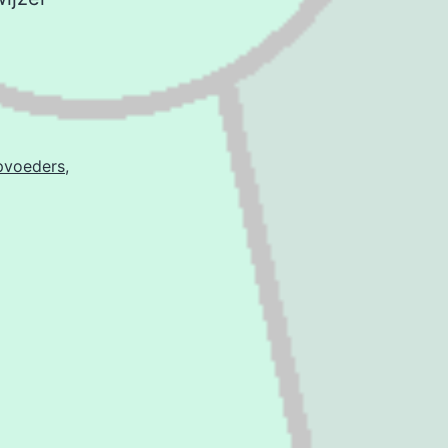
pvoeders
,