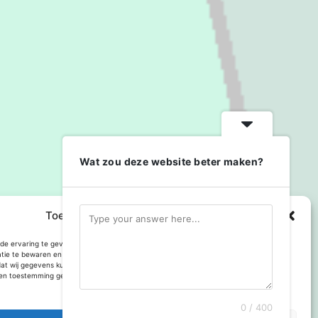
Wat zou deze website beter maken?
Toestemming cookies beheren
e ervaring te geven op deze website maken we gebruik van cookies om
atie te bewaren en of te gebruiken. Toestemming voor gebruik van deze technologie
dat wij gegevens kunnen verwerken, zoals browsgedrag of bezoekers van deze site.
n toestemming geeft kan dit het gebruik van enkele onderdelen van de site
Met trots aangedreven door
WordPress
.
0 / 400