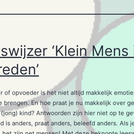
swijzer ‘Klein Mens 
reden’
r of opvoeder is het niet altijd makkelijk emotie
e brengen. En hoe praat je nu makkelijk over g
(jong) kind? Antwoorden zijn hier niet op te ge
nd is anders, praat anders, beleefd anders. Als j
 het zijn net mensen! Met deze beknopte leesw