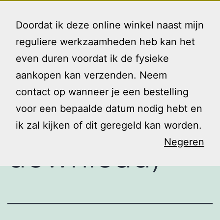
Ga
Gezin
Menu
naar
Doordat ik deze online winkel naast mijn
en
de
reguliere werkzaamheden heb kan het
Ik
inhoud
even duren voordat ik de fysieke
Klusjes doen
aankopen kan verzenden. Neem
contact op wanneer je een bestelling
(mèt
voor een bepaalde datum nodig hebt en
ik zal kijken of dit geregeld kan worden.
Negeren
download)