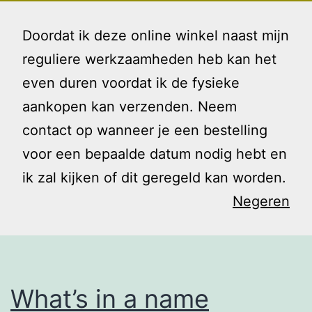
Ga
Gezin
Menu
naar
Doordat ik deze online winkel naast mijn
en
de
reguliere werkzaamheden heb kan het
Ik
inhoud
even duren voordat ik de fysieke
Categorie:
aankopen kan verzenden. Neem
contact op wanneer je een bestelling
Uncategorize
voor een bepaalde datum nodig hebt en
ik zal kijken of dit geregeld kan worden.
Negeren
What’s in a name