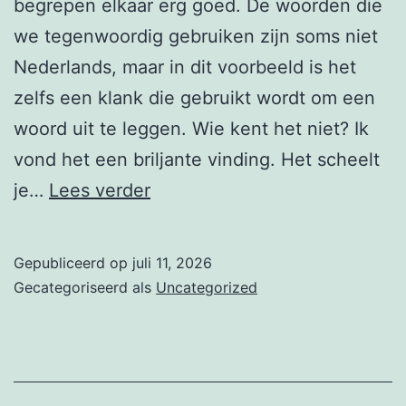
begrepen elkaar erg goed. De woorden die
we tegenwoordig gebruiken zijn soms niet
Nederlands, maar in dit voorbeeld is het
zelfs een klank die gebruikt wordt om een
woord uit te leggen. Wie kent het niet? Ik
vond het een briljante vinding. Het scheelt
Het
je…
Lees verder
experiment
wat
Gepubliceerd op
juli 11, 2026
“Nederlandse
Gecategoriseerd als
Uncategorized
Taal”
heet