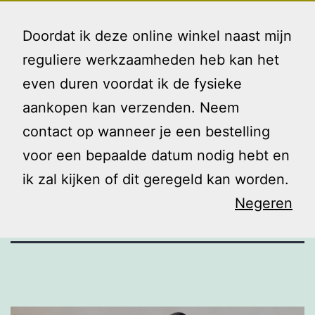
Ga
Gezin
Menu
naar
Doordat ik deze online winkel naast mijn
en
de
reguliere werkzaamheden heb kan het
Ik
inhoud
even duren voordat ik de fysieke
Planning
aankopen kan verzenden. Neem
contact op wanneer je een bestelling
najaar 2019
voor een bepaalde datum nodig hebt en
ik zal kijken of dit geregeld kan worden.
Negeren