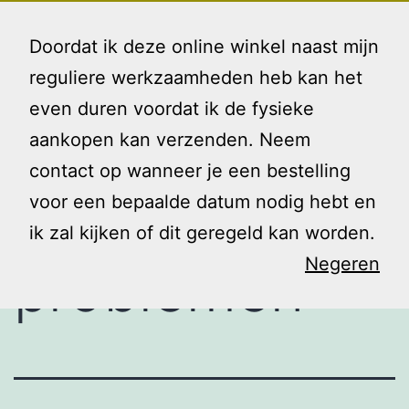
Ga
Gezin
Menu
naar
Doordat ik deze online winkel naast mijn
en
de
reguliere werkzaamheden heb kan het
Ik
inhoud
even duren voordat ik de fysieke
Ouder met
aankopen kan verzenden. Neem
contact op wanneer je een bestelling
psychische
voor een bepaalde datum nodig hebt en
ik zal kijken of dit geregeld kan worden.
Negeren
problemen