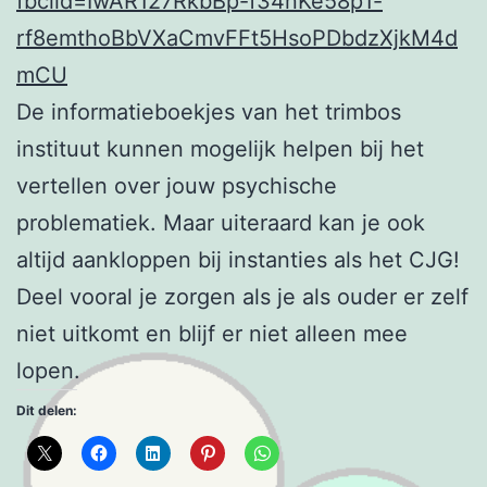
fbclid=IwAR127RkbBp-f34nKe58p1-
rf8emthoBbVXaCmvFFt5HsoPDbdzXjkM4d
mCU
De informatieboekjes van het trimbos
instituut kunnen mogelijk helpen bij het
vertellen over jouw psychische
problematiek. Maar uiteraard kan je ook
altijd aankloppen bij instanties als het CJG!
Deel vooral je zorgen als je als ouder er zelf
niet uitkomt en blijf er niet alleen mee
lopen.
Dit delen: