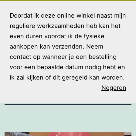
Ga
Gezin
Menu
naar
Doordat ik deze online winkel naast mijn
en
de
reguliere werkzaamheden heb kan het
Ik
inhoud
even duren voordat ik de fysieke
Bikkeltjes van
aankopen kan verzenden. Neem
contact op wanneer je een bestelling
start!
voor een bepaalde datum nodig hebt en
ik zal kijken of dit geregeld kan worden.
Negeren