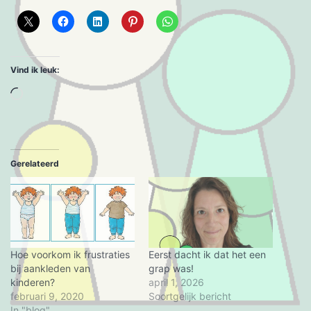
Vind ik leuk:
Aan
het
laden...
Gerelateerd
Hoe voorkom ik frustraties
Eerst dacht ik dat het een
bij aankleden van
grap was!
kinderen?
april 1, 2026
februari 9, 2020
Soortgelijk bericht
In "blog"