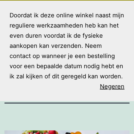
Ga
Gezin
Menu
naar
Doordat ik deze online winkel naast mijn
en
de
reguliere werkzaamheden heb kan het
Ik
inhoud
even duren voordat ik de fysieke
Eten: zo doe
aankopen kan verzenden. Neem
contact op wanneer je een bestelling
je dat
voor een bepaalde datum nodig hebt en
ik zal kijken of dit geregeld kan worden.
Negeren