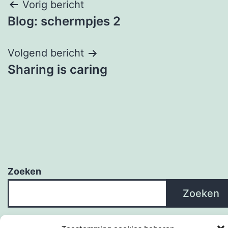
Bericht
Vorig bericht
Blog: schermpjes 2
navigatie
Volgend bericht
Sharing is caring
Zoeken
Zoeken