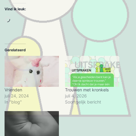
Vind ik leuk:
Aan
het
laden...
Gerelateerd
Vrienden
Trouwen met kronkels
juli 24, 2024
juli 4, 2026
In "blog"
Soortgelijk bericht