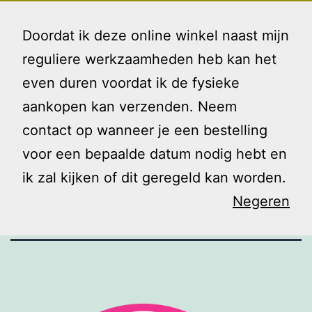
Ga
Gezin
Menu
naar
Doordat ik deze online winkel naast mijn
en
de
reguliere werkzaamheden heb kan het
Ik
inhoud
even duren voordat ik de fysieke
Gezin en Ik
aankopen kan verzenden. Neem
contact op wanneer je een bestelling
kidsproof!
voor een bepaalde datum nodig hebt en
ik zal kijken of dit geregeld kan worden.
Negeren