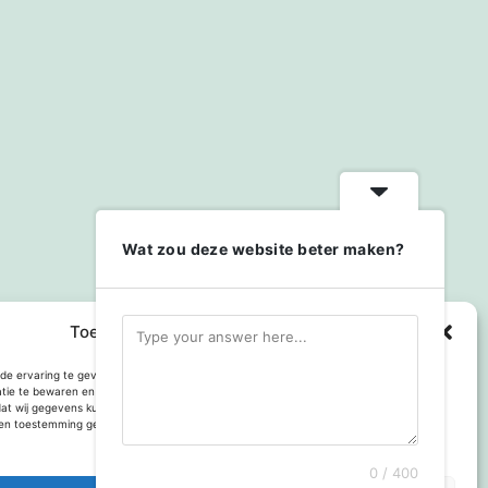
Wat zou deze website beter maken?
Toestemming cookies beheren
e ervaring te geven op deze website maken we gebruik van cookies om
atie te bewaren en of te gebruiken. Toestemming voor gebruik van deze technologie
dat wij gegevens kunnen verwerken, zoals browsgedrag of bezoekers van deze site.
n toestemming geeft kan dit het gebruik van enkele onderdelen van de site
Met trots aangedreven door
WordPress
.
0 / 400