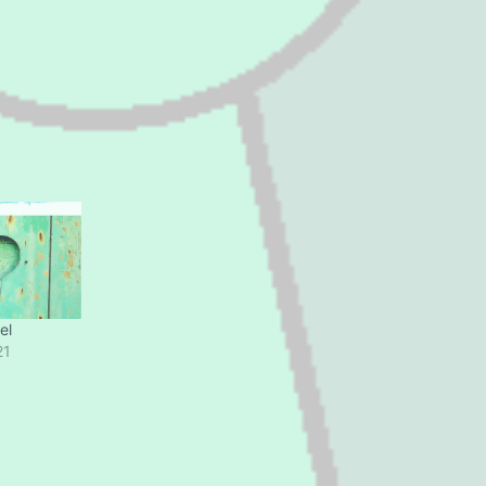
el
21