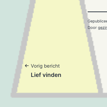
Gepublice
Door
gezi
Bericht
Vorig bericht
Lief vinden
navigatie