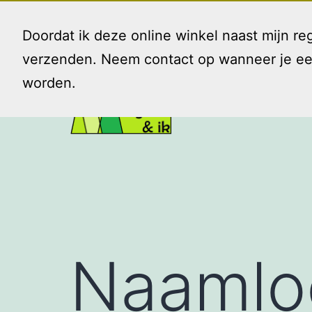
Ga
naar
Doordat ik deze online winkel naast mijn 
de
verzenden. Neem contact op wanneer je een 
inhoud
worden.
Gezin
en
Ik
Naamlo