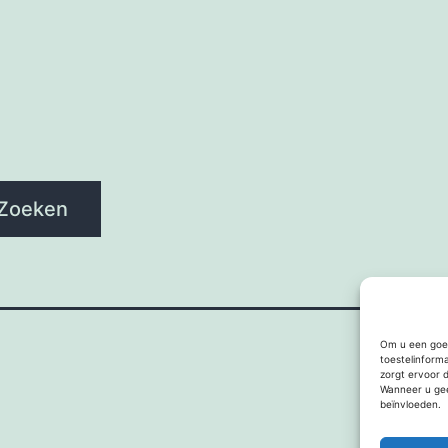
Zoeken
Om u een goed
toestelinform
zorgt ervoor 
Wanneer u gee
beïnvloeden.