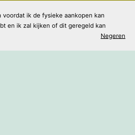
 voordat ik de fysieke aankopen kan
en ik zal kijken of dit geregeld kan
Negeren
arieven
Contact
Blog
Shop
Open
menu