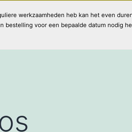
reguliere werkzaamheden heb kan het even duren
bestelling voor een bepaalde datum nodig hebt 
Welkom
Diensten
T
Open
menu
os