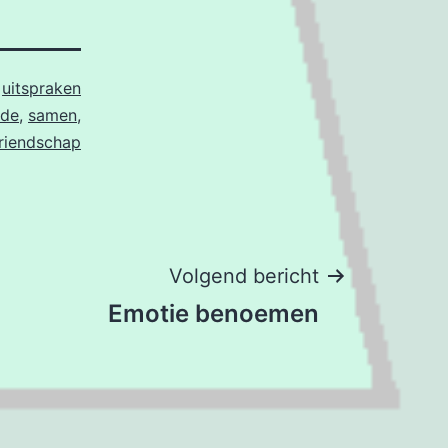
s
uitspraken
fde
,
samen
,
riendschap
Volgend bericht
Emotie benoemen