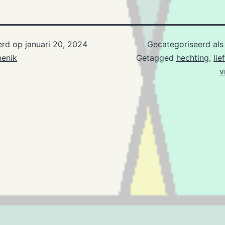
erd op
januari 20, 2024
Gecategoriseerd al
nenik
Getagged
hechting
,
lie
v