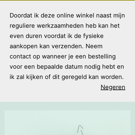
Ga
Gezin
Menu
naar
Doordat ik deze online winkel naast mijn
en
de
reguliere werkzaamheden heb kan het
Ik
inhoud
even duren voordat ik de fysieke
Opzet 2.0
aankopen kan verzenden. Neem
contact op wanneer je een bestelling
voor een bepaalde datum nodig hebt en
ik zal kijken of dit geregeld kan worden.
Negeren