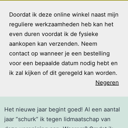
Ga
Gezin
Menu
naar
Doordat ik deze online winkel naast mijn
en
de
reguliere werkzaamheden heb kan het
Ik
inhoud
even duren voordat ik de fysieke
Lid Adiona
aankopen kan verzenden. Neem
contact op wanneer je een bestelling
voor een bepaalde datum nodig hebt en
ik zal kijken of dit geregeld kan worden.
Negeren
Het nieuwe jaar begint goed! Al een aantal
jaar “schurk” ik tegen lidmaatschap van