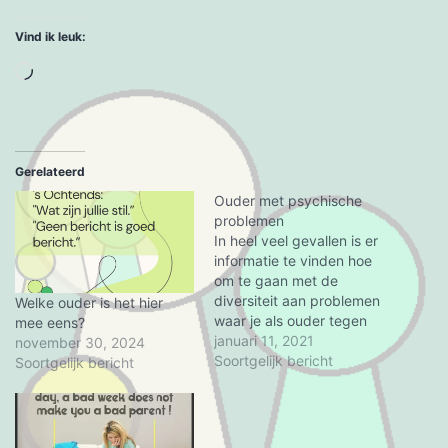
Vind ik leuk:
Aan
het
laden...
Gerelateerd
Ouder met psychische
problemen
In heel veel gevallen is er
informatie te vinden hoe
om te gaan met de
diversiteit aan problemen
Welke ouder is het hier
waar je als ouder tegen
mee eens?
aan kan lopen. Als je als
januari 11, 2021
november 30, 2024
ouder zelf psychische
Soortgelijk bericht
Soortgelijk bericht
problemen hebt of
verslaafd bent zijn de
'reguliere' websites niet
een vanzelfsprekende