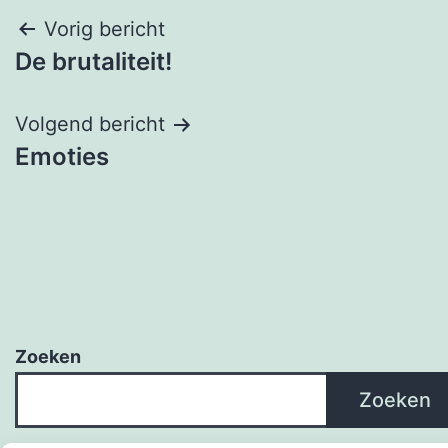
Bericht
Vorig bericht
De brutaliteit!
navigatie
Volgend bericht
Emoties
Zoeken
Zoeken