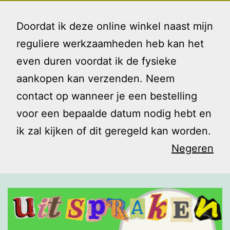
Ga
Gezin
Menu
naar
Doordat ik deze online winkel naast mijn
en
de
reguliere werkzaamheden heb kan het
Ik
inhoud
even duren voordat ik de fysieke
Jaartje ouder
aankopen kan verzenden. Neem
contact op wanneer je een bestelling
voor een bepaalde datum nodig hebt en
ik zal kijken of dit geregeld kan worden.
Negeren