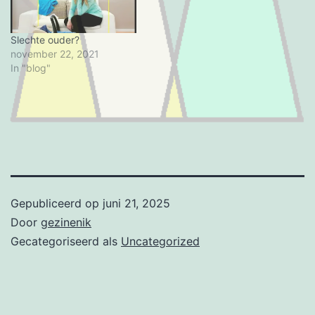
hulpbron.
https://www.trimbos.nl/act
ueel/nieuws/bericht/nieuwe
Slechte ouder?
-informatieboekjes-helpen-
november 22, 2021
kinderen-van-ouders-met-
In "blog"
psychische-of-
verslavingsproblemen-en-
hun-ouders?
fbclid=IwAR127RkbBp-
f34nKe58p1-
rf8emthoBbVXaCmvFFt5H
soPDbdzXjkM4dmCU De
informatieboekjes van
het…
Gepubliceerd op
juni 21, 2025
Door
gezinenik
Gecategoriseerd als
Uncategorized