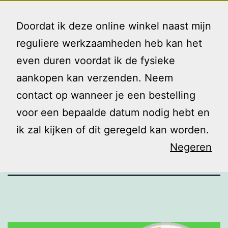
Ga
Gezin
Menu
naar
Doordat ik deze online winkel naast mijn
en
de
reguliere werkzaamheden heb kan het
Ik
inhoud
even duren voordat ik de fysieke
En nu de
aankopen kan verzenden. Neem
contact op wanneer je een bestelling
korte naam…
voor een bepaalde datum nodig hebt en
ik zal kijken of dit geregeld kan worden.
Negeren