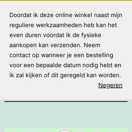
Ga
Gezin
Menu
naar
Doordat ik deze online winkel naast mijn
en
de
reguliere werkzaamheden heb kan het
Ik
inhoud
even duren voordat ik de fysieke
Kinderen en
aankopen kan verzenden. Neem
contact op wanneer je een bestelling
humor
voor een bepaalde datum nodig hebt en
ik zal kijken of dit geregeld kan worden.
Negeren