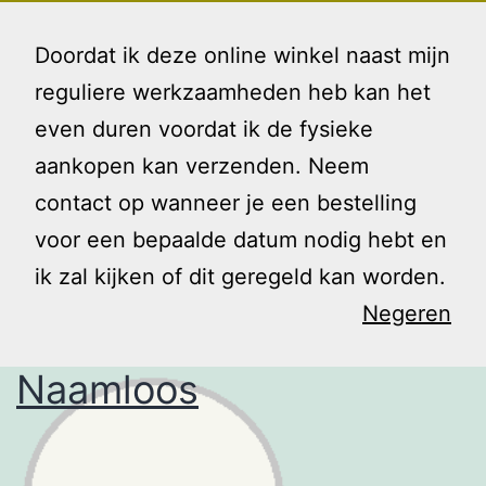
Ga
Gezin
Menu
naar
Doordat ik deze online winkel naast mijn
en
de
reguliere werkzaamheden heb kan het
Ik
inhoud
even duren voordat ik de fysieke
Tag:
angst
aankopen kan verzenden. Neem
contact op wanneer je een bestelling
voor een bepaalde datum nodig hebt en
ik zal kijken of dit geregeld kan worden.
Negeren
Naamloos