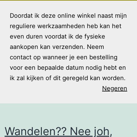
Ga
Gezin
Menu
naar
Doordat ik deze online winkel naast mijn
en
de
reguliere werkzaamheden heb kan het
Ik
inhoud
even duren voordat ik de fysieke
Tag:
aankopen kan verzenden. Neem
contact op wanneer je een bestelling
geocachen
voor een bepaalde datum nodig hebt en
ik zal kijken of dit geregeld kan worden.
Negeren
Wandelen?? Nee joh,