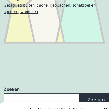
Getagged
buiten
,
cache
,
geocachen
,
schatzoeken
,
speuren
,
wandelen
Zoeken
Zoeken