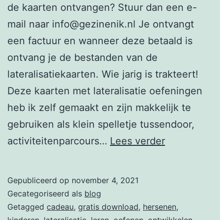
de kaarten ontvangen? Stuur dan een e-
mail naar info@gezinenik.nl Je ontvangt
een factuur en wanneer deze betaald is
ontvang je de bestanden van de
lateralisatiekaarten. Wie jarig is trakteert!
Deze kaarten met lateralisatie oefeningen
heb ik zelf gemaakt en zijn makkelijk te
gebruiken als klein spelletje tussendoor,
Cadeautje
activiteitenparcours…
Lees verder
lateralisatie
Gepubliceerd op
november 4, 2021
Gecategoriseerd als
blog
Getagged
cadeau
,
gratis download
,
hersenen
,
kinderen
,
lateralisatie
,
leren
,
oefenen
,
ontwikkelen
,