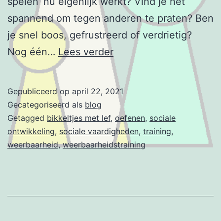
spelen’ nu eigenlijk werkt? Vind je het
spannend om tegen anderen te praten? Ben
je snel boos, gefrustreerd of verdrietig?
Laatste
Nog één…
Lees verder
maand
tot
Gepubliceerd op
april 22, 2021
start!
Gecategoriseerd als
blog
Getagged
bikkeltjes met lef
,
oefenen
,
sociale
ontwikkeling
,
sociale vaardigheden
,
training
,
weerbaarheid
,
weerbaarheidstraining