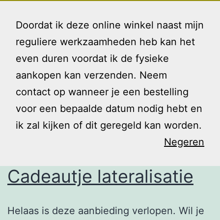
Ga
Gezin
Menu
naar
Doordat ik deze online winkel naast mijn
en
de
reguliere werkzaamheden heb kan het
Ik
inhoud
even duren voordat ik de fysieke
Tag:
oefenen
aankopen kan verzenden. Neem
contact op wanneer je een bestelling
voor een bepaalde datum nodig hebt en
ik zal kijken of dit geregeld kan worden.
Negeren
Cadeautje lateralisatie
Helaas is deze aanbieding verlopen. Wil je