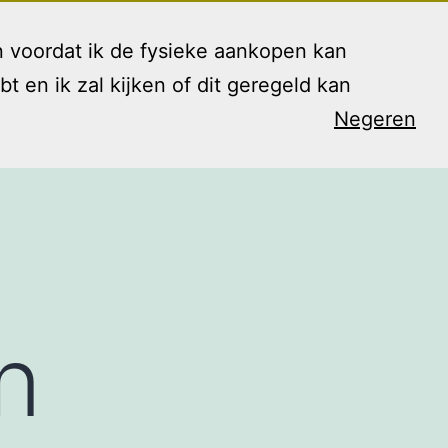
 voordat ik de fysieke aankopen kan
en ik zal kijken of dit geregeld kan
Negeren
arieven
Contact
Blog
Shop
Open
menu
n