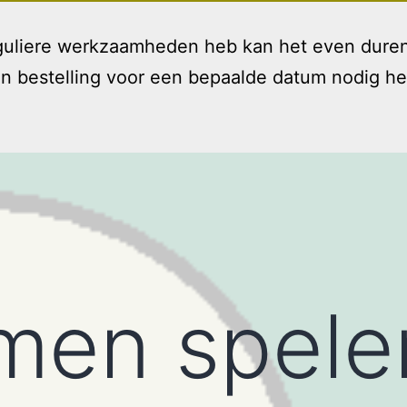
reguliere werkzaamheden heb kan het even duren
bestelling voor een bepaalde datum nodig hebt 
Welkom
Diensten
T
Open
menu
men spele