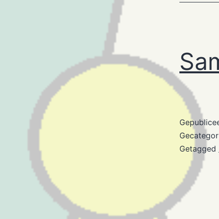
Sam
Gepublice
Gecategor
Getagged