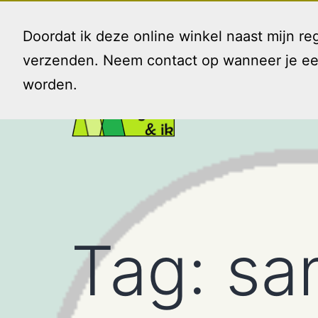
Ga
naar
Doordat ik deze online winkel naast mijn 
de
verzenden. Neem contact op wanneer je een 
inhoud
worden.
Gezin
en
Ik
Tag:
sa