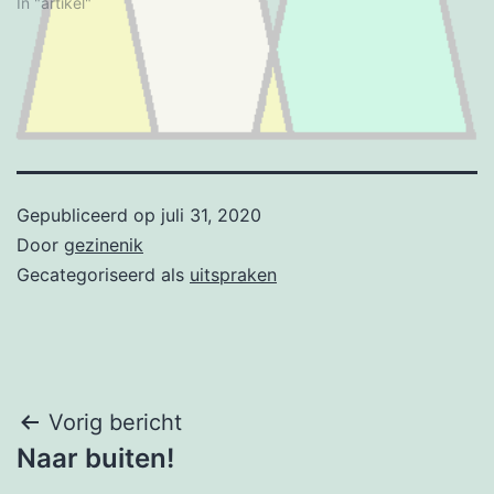
In "artikel"
Gepubliceerd op
juli 31, 2020
Door
gezinenik
Gecategoriseerd als
uitspraken
Bericht
Vorig bericht
Naar buiten!
navigatie