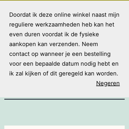
Ga
Gezin
Menu
naar
Doordat ik deze online winkel naast mijn
en
de
reguliere werkzaamheden heb kan het
Ik
inhoud
even duren voordat ik de fysieke
Spelletjes in
aankopen kan verzenden. Neem
contact op wanneer je een bestelling
vakantietijd
voor een bepaalde datum nodig hebt en
ik zal kijken of dit geregeld kan worden.
Negeren