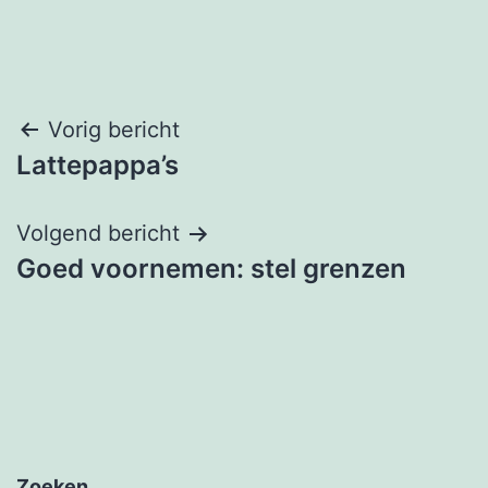
Bericht
Vorig bericht
Lattepappa’s
navigatie
Volgend bericht
Goed voornemen: stel grenzen
Zoeken