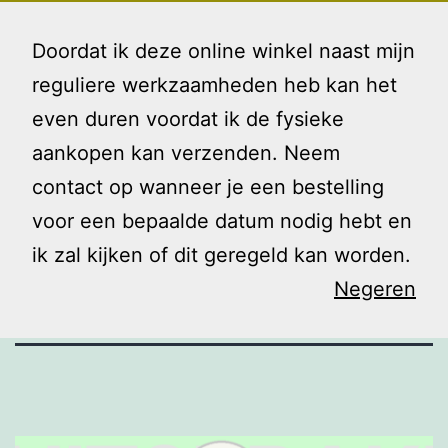
Ga
Gezin
Menu
naar
Doordat ik deze online winkel naast mijn
en
de
reguliere werkzaamheden heb kan het
Ik
inhoud
even duren voordat ik de fysieke
Verwarrende
aankopen kan verzenden. Neem
contact op wanneer je een bestelling
taal
voor een bepaalde datum nodig hebt en
ik zal kijken of dit geregeld kan worden.
Negeren