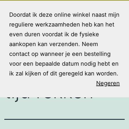
Ga
Gezin
Menu
naar
Doordat ik deze online winkel naast mijn
en
de
reguliere werkzaamheden heb kan het
Ik
inhoud
even duren voordat ik de fysieke
We kennen
aankopen kan verzenden. Neem
contact op wanneer je een bestelling
het allemaal:
voor een bepaalde datum nodig hebt en
ik zal kijken of dit geregeld kan worden.
Negeren
tijd rekken