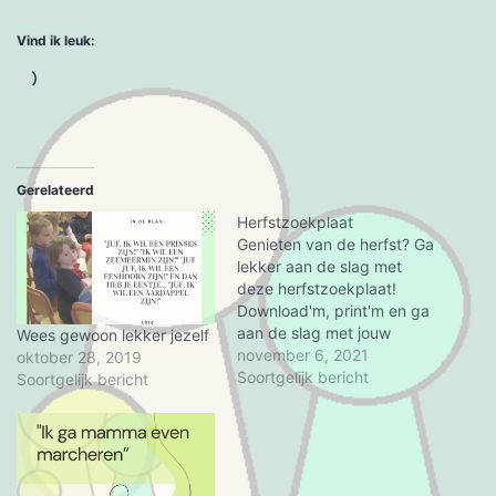
Vind ik leuk:
Aan
het
laden...
Gerelateerd
Herfstzoekplaat
Genieten van de herfst? Ga
lekker aan de slag met
deze herfstzoekplaat!
Download'm, print'm en ga
aan de slag met jouw
Wees gewoon lekker jezelf
kind(eren).
november 6, 2021
oktober 28, 2019
Herfstzoekplaat voor de
Soortgelijk bericht
Soortgelijk bericht
regenachtige momenten.
Lekker zoeken, kleuren en
ondertussen de hersenen
trainen.Leuke tip is om te
bespreken hoe jouw kind